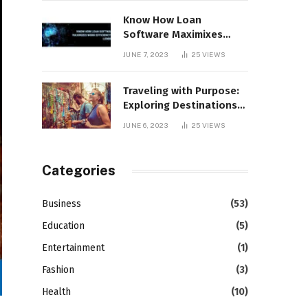
Know How Loan
Software Maximixes
Work Efficiency in
JUNE 7, 2023
25
VIEWS
Lending
Traveling with Purpose:
Exploring Destinations
that Support Social
JUNE 6, 2023
25
VIEWS
Causes
Categories
Business
(53)
Education
(5)
Entertainment
(1)
Fashion
(3)
Health
(10)