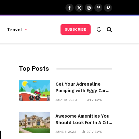
Facebook
X
Instagram
Pinterest
Vimeo
(Twitter)
Travel
SUBSCRIBE
Top Posts
Get Your Adrenaline
Pumping with Eggy Car
Unblocked
JULY 10, 2023
34
VIEWS
Awesome Amenities You
Should Look For In A City
Walk Apartment
JUNE 5, 2023
27
VIEWS