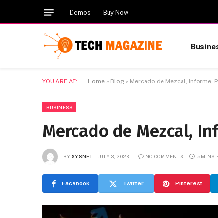
Demos
Buy Now
Busine
YOU ARE AT:
Home
»
Blog
»
Mercado de Mezcal, Informe, 
BUSINESS
Mercado de Mezcal, In
BY
SYSNET
JULY 3, 2023
NO COMMENTS
5 MINS
Facebook
Twitter
Pinterest